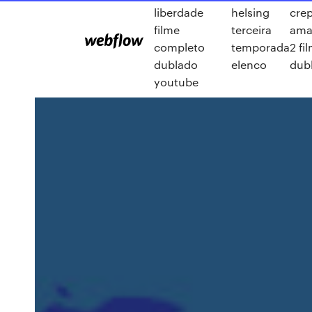
liberdade
helsing
cre
filme
terceira
ama
completo
temporada
2 fi
dublado
elenco
dubl
youtube