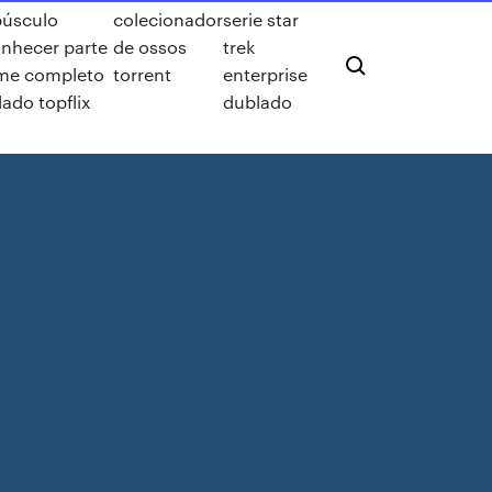
púsculo
colecionador
serie star
nhecer parte
de ossos
trek
lme completo
torrent
enterprise
ado topflix
dublado