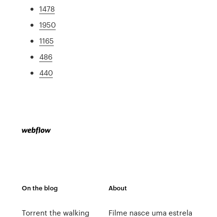
1478
1950
1165
486
440
On the blog
About
Torrent the walking
Filme nasce uma estrela