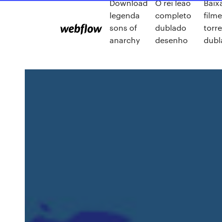
Download
O rei leão
Baix
legenda
completo
filme
sons of
dublado
torr
anarchy
desenho
dubl