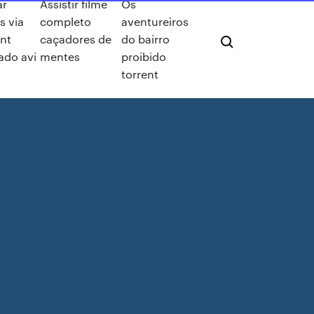
ar
Assistir filme
Os
s via
completo
aventureiros
ent
caçadores de
do bairro
ado avi
mentes
proibido
torrent