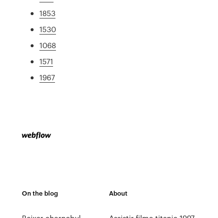
1853
1530
1068
1571
1967
On the blog
About
Baixar chernobyl
Assistir filme titanic 1997