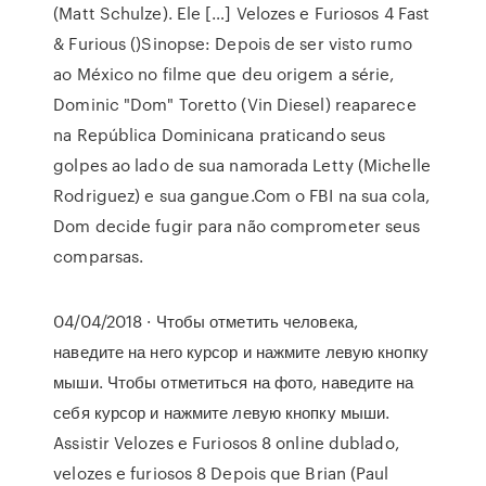
(Matt Schulze). Ele […] Velozes e Furiosos 4 Fast
& Furious ()Sinopse: Depois de ser visto rumo
ao México no filme que deu origem a série,
Dominic "Dom" Toretto (Vin Diesel) reaparece
na República Dominicana praticando seus
golpes ao lado de sua namorada Letty (Michelle
Rodriguez) e sua gangue.Com o FBI na sua cola,
Dom decide fugir para não comprometer seus
comparsas.
04/04/2018 · Чтобы отметить человека,
наведите на него курсор и нажмите левую кнопку
мыши. Чтобы отметиться на фото, наведите на
себя курсор и нажмите левую кнопку мыши.
Assistir Velozes e Furiosos 8 online dublado,
velozes e furiosos 8 Depois que Brian (Paul