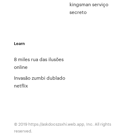
kingsman serviço
secreto
Learn
8 miles rua das ilusões
online
Invasão zumbi dublado
netflix
© 2019 https://askdocszsxhi.web.app, Inc. All rights
reserved.