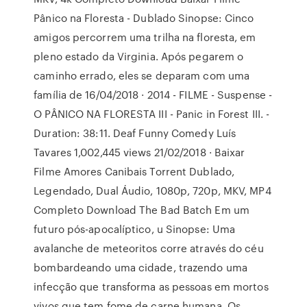
Pânico na Floresta - Dublado Sinopse: Cinco
amigos percorrem uma trilha na floresta, em
pleno estado da Virginia. Após pegarem o
caminho errado, eles se deparam com uma
família de 16/04/2018 · 2014 - FILME - Suspense -
O PÂNICO NA FLORESTA III - Panic in Forest III. -
Duration: 38:11. Deaf Funny Comedy Luís
Tavares 1,002,445 views 21/02/2018 · Baixar
Filme Amores Canibais Torrent Dublado,
Legendado, Dual Áudio, 1080p, 720p, MKV, MP4
Completo Download The Bad Batch Em um
futuro pós-apocalíptico, u Sinopse: Uma
avalanche de meteoritos corre através do céu
bombardeando uma cidade, trazendo uma
infecção que transforma as pessoas em mortos
vivos que tem fome de carne humana. Os