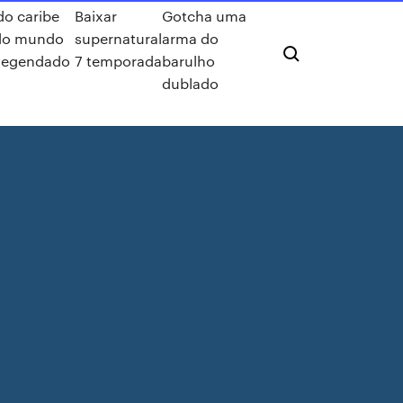
do caribe
Baixar
Gotcha uma
 do mundo
supernatural
arma do
 legendado
7 temporada
barulho
dublado