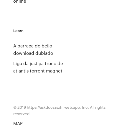
online
Learn
A barraca do beijo
download dublado
Liga da justiça trono de
atlantis torrent magnet
© 2019 https://askdocszsxhi.web.app, Inc. All rights
reserved.
MAP