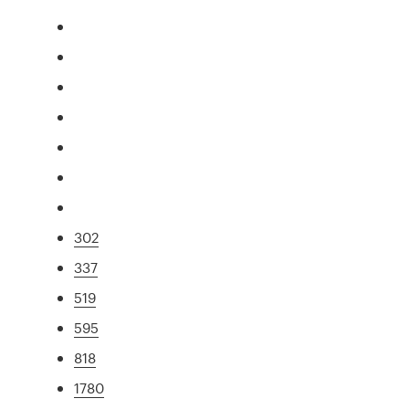
302
337
519
595
818
1780