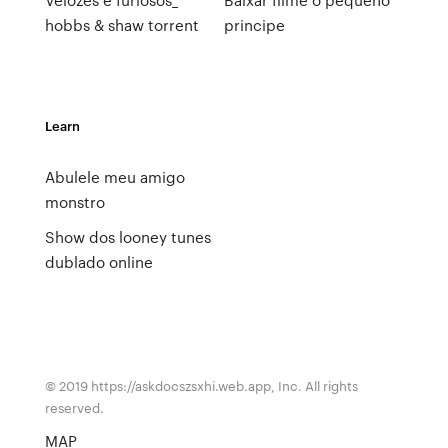
hobbs & shaw torrent
principe
Learn
Abulele meu amigo
monstro
Show dos looney tunes
dublado online
© 2019 https://askdocszsxhi.web.app, Inc. All rights
reserved.
MAP