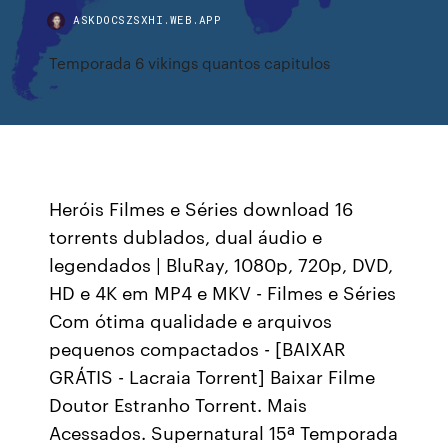
ASKDOCSZSXHI.WEB.APP
Temporada 6 vikings quantos capitulos
Heróis Filmes e Séries download 16
torrents dublados, dual áudio e
legendados | BluRay, 1080p, 720p, DVD,
HD e 4K em MP4 e MKV - Filmes e Séries
Com ótima qualidade e arquivos
pequenos compactados - [BAIXAR
GRÁTIS - Lacraia Torrent] Baixar Filme
Doutor Estranho Torrent. Mais
Acessados. Supernatural 15ª Temporada