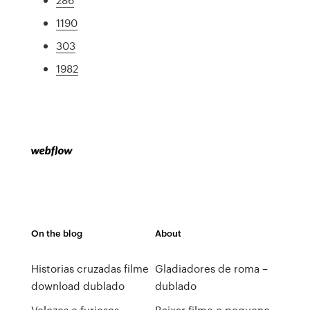
1190
303
1982
On the blog
About
Historias cruzadas filme
Gladiadores de roma –
download dublado
dublado
Velozes e furiosos_
Baixar filme o pequeno