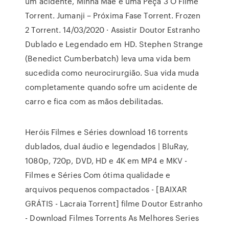
um acidente, Minha Mãe é uma Peça 3 O Filme
Torrent. Jumanji – Próxima Fase Torrent. Frozen
2 Torrent. 14/03/2020 · Assistir Doutor Estranho
Dublado e Legendado em HD. Stephen Strange
(Benedict Cumberbatch) leva uma vida bem
sucedida como neurocirurgião. Sua vida muda
completamente quando sofre um acidente de
carro e fica com as mãos debilitadas.
Heróis Filmes e Séries download 16 torrents
dublados, dual áudio e legendados | BluRay,
1080p, 720p, DVD, HD e 4K em MP4 e MKV -
Filmes e Séries Com ótima qualidade e
arquivos pequenos compactados - [BAIXAR
GRÁTIS - Lacraia Torrent] filme Doutor Estranho
- Download Filmes Torrents As Melhores Series