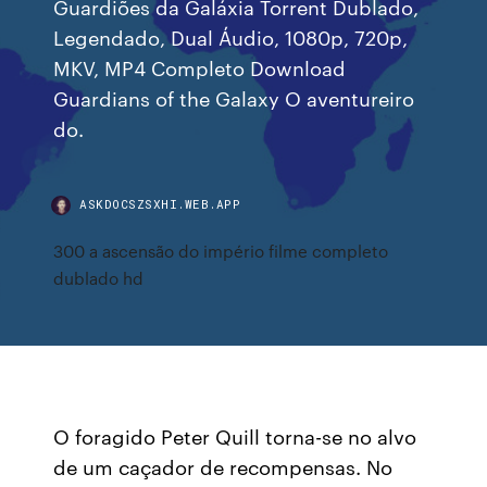
Guardiões da Galáxia Torrent Dublado,
Legendado, Dual Áudio, 1080p, 720p,
MKV, MP4 Completo Download
Guardians of the Galaxy O aventureiro
do.
ASKDOCSZSXHI.WEB.APP
300 a ascensão do império filme completo
dublado hd
O foragido Peter Quill torna-se no alvo
de um caçador de recompensas. No