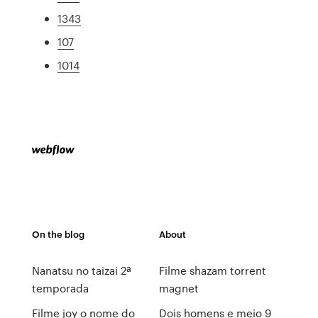
1343
107
1014
On the blog
About
Nanatsu no taizai 2ª
Filme shazam torrent
temporada
magnet
Filme joy o nome do
Dois homens e meio 9