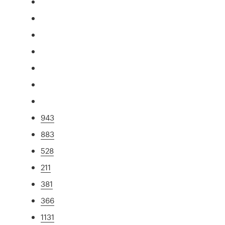
943
883
528
211
381
366
1131