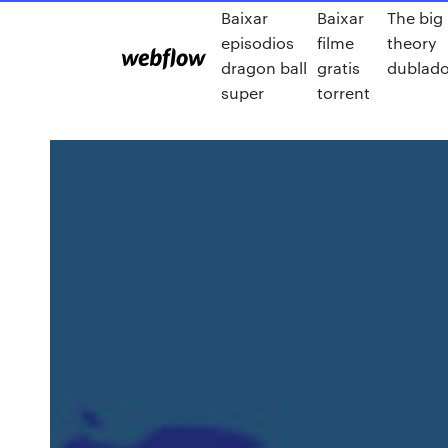
Baixar
Baixar
The big
episodios
filme
theory
dragon ball
gratis
dublad
super
torrent