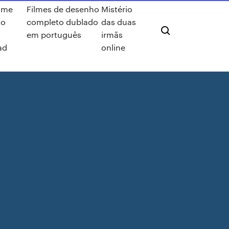
ilme
Filmes de desenho
Mistério
to
completo dublado
das duas
o
em português
irmãs
ad
online