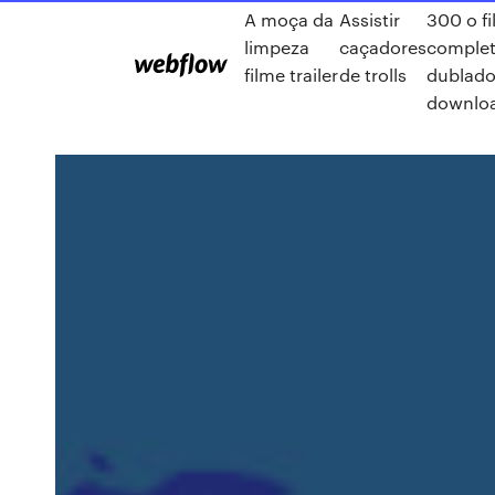
A moça da
Assistir
300 o f
limpeza
caçadores
comple
filme trailer
de trolls
dublad
downlo