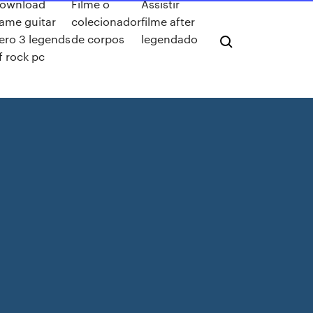
ownload
Filme o
Assistir
ame guitar
colecionador
filme after
ero 3 legends
de corpos
legendado
f rock pc