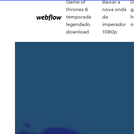
Game of
Baixar a
D
thrones 6
nova onda
g
temporada
do
h
legendado
imperador
o
download
1080p