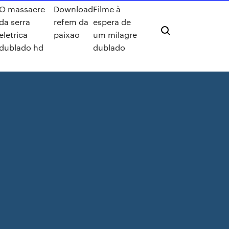
O massacre
Download
Filme à
da serra
refem da
espera de
eletrica
paixao
um milagre
dublado hd
dublado