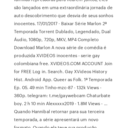
são lançados em uma extraordinária jornada de
auto descobrimento que desvia de seus sonhos
inocentes. 17/01/2017 · Baixar Série Marlon 2ª
Temporada Torrent Dublado, Legendado, Dual
Áudio, 1080p, 720p, MKV, MP4 Completo
Download Marlon A nova série de comédia é
produzida XVIDEOS inocentes - serie gay
colombiana free. XVIDEOS.COM ACCOUNT Join
for FREE Log in. Search. Gay XVideos History
Hist. Android App. Queer as Folk. 1ª Temporada
Ep. 05. 49 min Tinho-mzc-87 - 132k Views -
360p. telegram: t.me/gaywebcam Chaturbate
boy. 2 h 10 min Alexxxxx2019 - 1.8M Views - …
Quando Hannibal retornar para sua terceira
temporada, a série apresentará um novo
formato. Quando ela teve sua produção