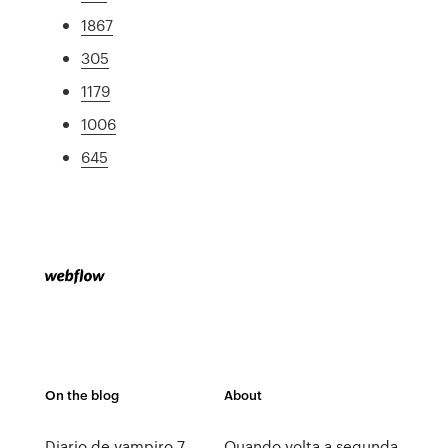
1867
305
1179
1006
645
On the blog
About
Diario de vampiro 7
Quando volta a segunda