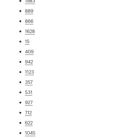
1983
889
866
1628
15
409
942
1123
357
531
927
712
622
1045