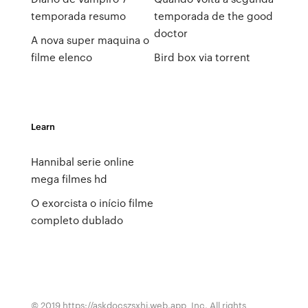
temporada resumo
temporada de the good
doctor
A nova super maquina o
filme elenco
Bird box via torrent
Learn
Hannibal serie online
mega filmes hd
O exorcista o início filme
completo dublado
© 2019 https://askdocszsxhi.web.app, Inc. All rights