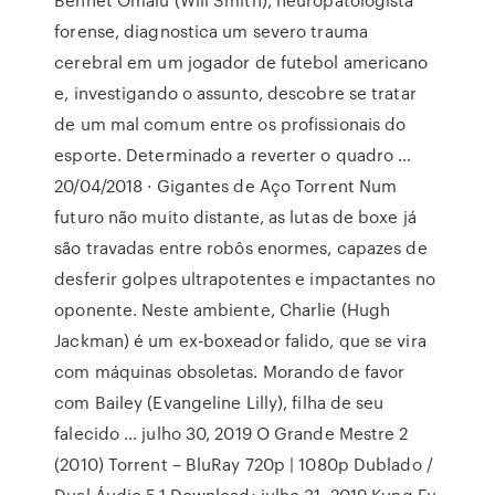
forense, diagnostica um severo trauma
cerebral em um jogador de futebol americano
e, investigando o assunto, descobre se tratar
de um mal comum entre os profissionais do
esporte. Determinado a reverter o quadro …
20/04/2018 · Gigantes de Aço Torrent Num
futuro não muito distante, as lutas de boxe já
são travadas entre robôs enormes, capazes de
desferir golpes ultrapotentes e impactantes no
oponente. Neste ambiente, Charlie (Hugh
Jackman) é um ex-boxeador falido, que se vira
com máquinas obsoletas. Morando de favor
com Bailey (Evangeline Lilly), filha de seu
falecido … julho 30, 2019 O Grande Mestre 2
(2010) Torrent – BluRay 720p | 1080p Dublado /
Dual Áudio 5.1 Download; julho 31, 2019 Kung Fu