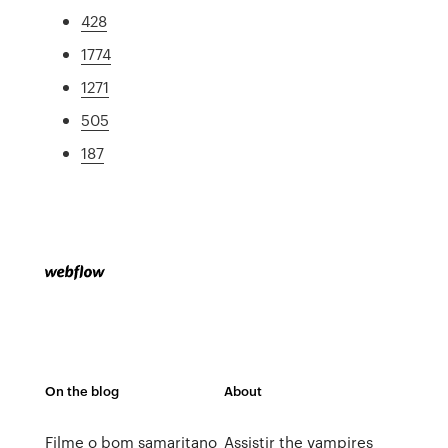
428
1774
1271
505
187
On the blog
About
Filme o bom samaritano
Assistir the vampires